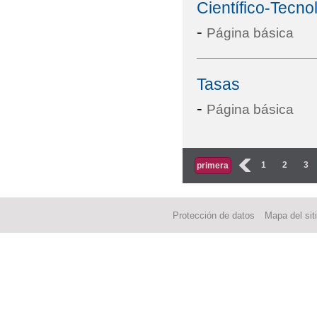
Científico-Tecno
-
Página básica
Tasas
-
Página básica
Páginas
‹
1
2
3
primera
Protección de datos
Mapa del sit