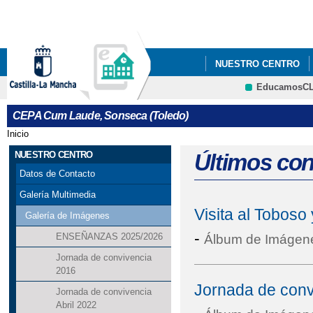
Pa
co
pri
NUESTRO CENTRO
EducamosC
QUÉ HACEMOS
NO
CRFP
CEPA Cum Laude, Sonseca (Toledo)
SE ABRE PLAZO PAR
Inicio
Se encuentra usted aquí
NUESTRO CENTRO
Últimos co
Datos de Contacto
Galería Multimedia
Visita al Tobos
Galería de Imágenes
-
ENSEÑANZAS 2025/2026
Álbum de Imágen
Jornada de convivencia
2016
Jornada de conv
Jornada de convivencia
Abril 2022