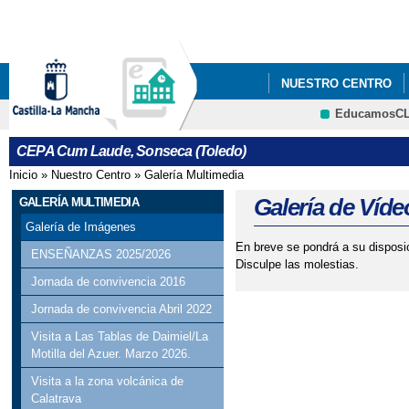
Pa
co
pri
NUESTRO CENTRO
EducamosC
QUÉ HACEMOS
NO
CRFP
CEPA Cum Laude, Sonseca (Toledo)
SE ABRE PLAZO PAR
Inicio
»
Nuestro Centro
»
Galería Multimedia
Se encuentra usted aquí
Galería de Víde
GALERÍA MULTIMEDIA
Galería de Imágenes
En breve se pondrá a su disposi
ENSEÑANZAS 2025/2026
Disculpe las molestias.
Jornada de convivencia 2016
Jornada de convivencia Abril 2022
Visita a Las Tablas de Daimiel/La
Motilla del Azuer. Marzo 2026.
Visita a la zona volcánica de
Calatrava