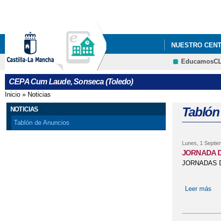
NUESTRO CEN
EducamosC
MENÚ ORIENTA
CEPA Cum Laude, Sonseca (Toledo)
Inicio
»
Noticias
Se encuentra usted aquí
Tablón
NOTICIAS
Tablón de Anuncios
Lunes, 1 Septie
JORNADA D
JORNADAS D
Leer más
so