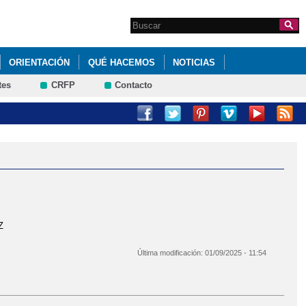
Search this site
Formulario de
búsqueda
ORIENTACIÓN
QUÉ HACEMOS
NOTICIAS
tes
CRFP
Contacto
E SEPTIEMBRE
Z
Última modificación:
01/09/2025 - 11:54