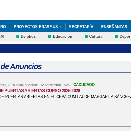
Pasar al
contenido
principal
TRO
PROYECTOS ERASMUS +
SECRETARÍA
ENSEÑANZAS
LM
Delphos
Educación
Cultura
Depor
CIÓN
SE ABRE PLAZO PARA LAS PRUEBAS LIBRES DE LA ESO D
 de Anuncios
CADUCADO
mbre, 2025
hasta el
Viernes, 12 Septiembre, 2025
E PUERTAS ABIERTAS CURSO 2025-2026
E PUERTAS ABIERTAS EN EL CEPA CUM LAUDE MARGARITA SÁNCHE
bre JORNADA DE PUERTAS ABIERTAS CURSO 2025-2026