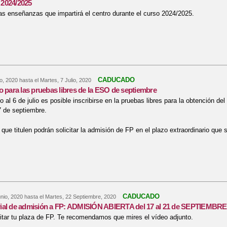
2024/2025
as enseñanzas que impartirá el centro durante el curso 2024/2025.
bre Enseñanzas 2024/2025
CADUCADO
o, 2020
hasta el
Martes, 7 Julio, 2020
o para las pruebas libres de la ESO de septiembre
io al 6 de julio es posible inscribirse en la pruebas libres para la obtención 
 7 de septiembre.
que titulen podrán solicitar la admisión de FP en el plazo extraordinario qu
re Se abre plazo para las pruebas libres de la ESO de septiembre
CADUCADO
nio, 2020
hasta el
Martes, 22 Septiembre, 2020
ial de admisión a FP: ADMISIÓN ABIERTA del 17 al 21 de SEPTIEMBRE
citar tu plaza de FP. Te recomendamos que mires el vídeo adjunto.