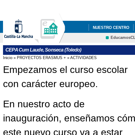
Pa
co
pri
NUESTRO CENTRO
EducamosC
QUÉ HACEMOS
NO
CRFP
CEPA Cum Laude, Sonseca (Toledo)
SE ABRE PLAZO PAR
Inicio
»
PROYECTOS ERASMUS +
»
ACTIVIDADES
Se encuentra usted aquí
Empezamos el curso escolar
con carácter europeo.
En nuestro acto de
inauguración, enseñamos có
este nuevo curso va a estar